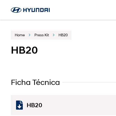
Home
Press Kit
HB20
HB20
Ficha Técnica
HB20