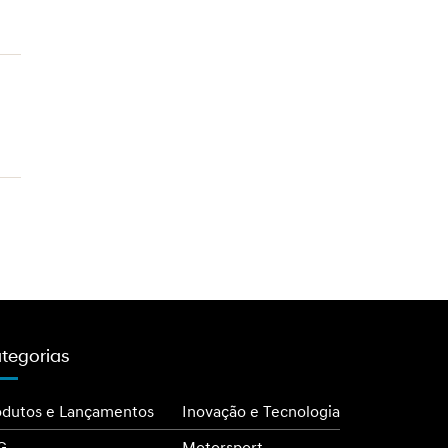
tegorias
odutos e Lançamentos
Inovação e Tecnologia
G
Motorsport